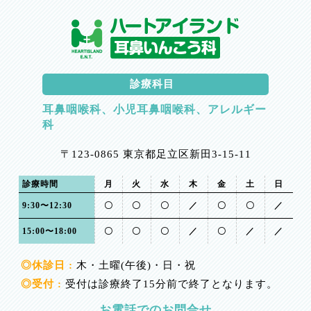
診療科目
耳鼻咽喉科、小児耳鼻咽喉科、アレルギー
科
〒123-0865 東京都足立区新田3-15-11
診療時間
月
火
水
木
金
土
日
9:30〜12:30
〇
〇
〇
／
〇
〇
／
15:00〜18:00
〇
〇
〇
／
〇
／
／
◎休診日 :
木・土曜(午後)・日・祝
◎受付 :
受付は診療終了15分前で終了となります。
お電話でのお問合せ