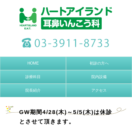
HOME
初診の方へ
診療科目
院内設備
院長紹介
アクセス
GW期間4/28(木)～5/5(木)は休診
とさせて頂きます。