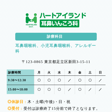
診療科目
耳鼻咽喉科、小児耳鼻咽喉科、アレルギー
科
〒123-0865 東京都足立区新田3-15-11
診療時間
月
火
水
木
金
土
日
9:30〜12:30
〇
〇
〇
／
〇
〇
／
15:00〜18:00
〇
〇
〇
／
〇
／
／
◎休診日 :
木・土曜(午後)・日・祝
◎受付 :
受付は診療終了15分前で終了となります。