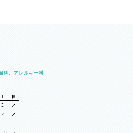
喉科、アレルギー科
土
日
〇
／
／
／