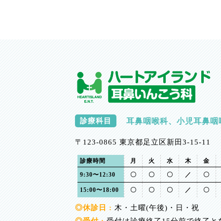
診療科目
耳鼻咽喉科、小児耳鼻咽
〒123-0865 東京都足立区新田3-15-11
診療時間
月
火
水
木
金
9:30〜12:30
〇
〇
〇
／
〇
15:00〜18:00
〇
〇
〇
／
〇
◎休診日 :
木・土曜(午後)・日・祝